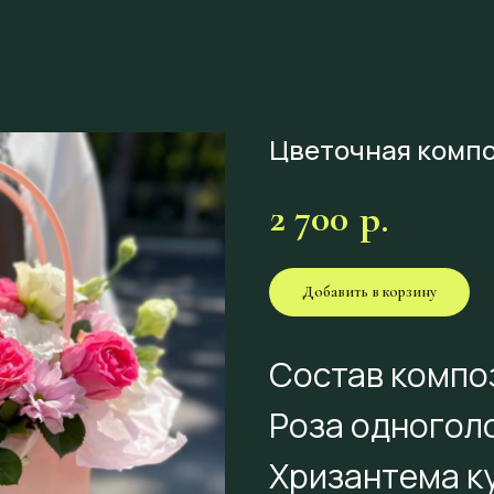
Цветочная комп
2 700
р.
Добавить в корзину
Состав компо
Роза одногол
Хризантема к