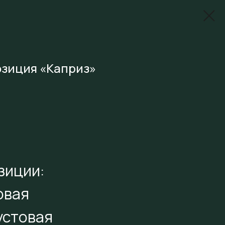
озиция «Каприз»
зиции:
овая
устовая