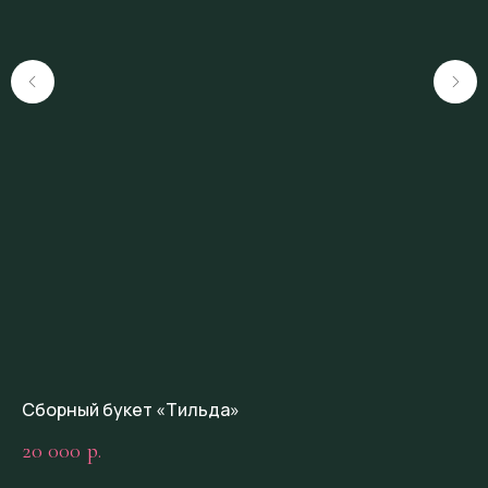
Сборный букет «Тильда»
Сб
20 000
5 
р.