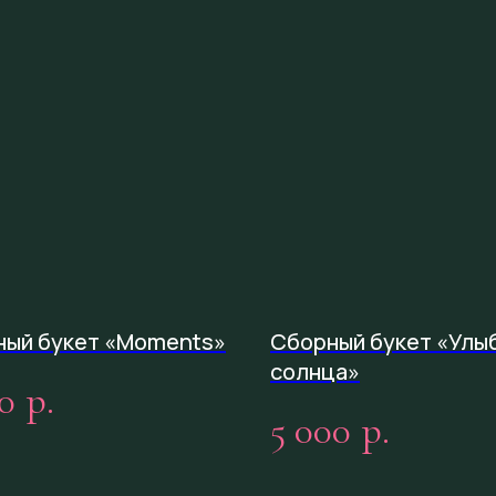
ный букет «Moments»
Сборный букет «Улы
солнца»
0
р.
5 000
р.