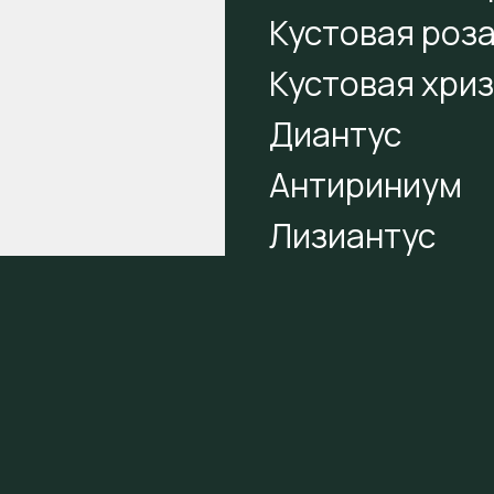
Кустовая роз
Кустовая хри
Диантус
Антириниум
Лизиантус