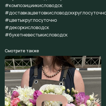
#композициикисловодск
#доставкацветовкисловодсккруглосуточн
#цветыкруглосуточно
#декоркисловодск
#букетневестыкисловодск
Смотрите также