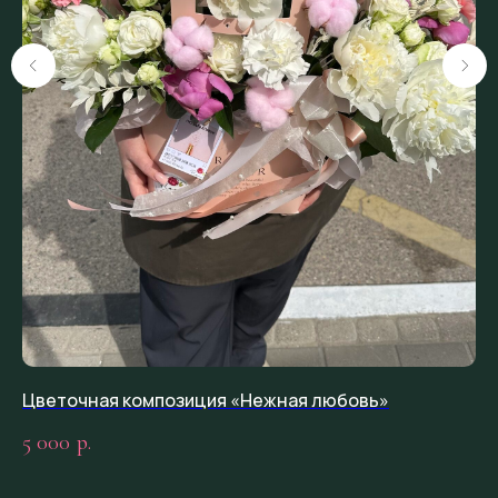
Цветочная композиция «Нежная любовь»
Цв
5 000
1 
р.