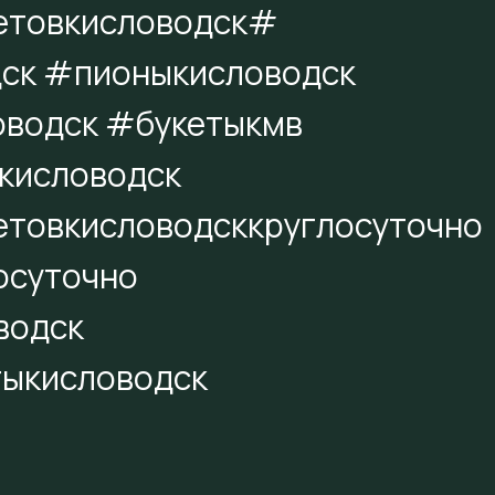
етовкисловодск#
ск #пионыкисловодск
оводск #букетыкмв
кисловодск
товкисловодсккруглосуточно
осуточно
водск
тыкисловодск