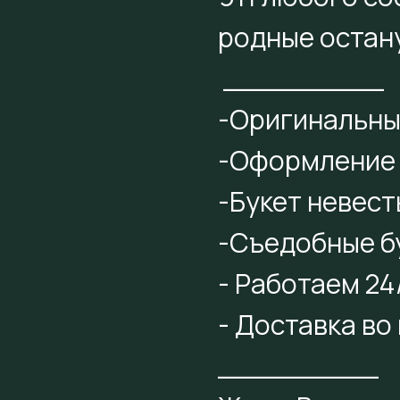
родные остану
_________
-Оригинальны
-Оформление 
-Букет невест
-Съедобные б
- Работаем 24
- Доставка во
_________