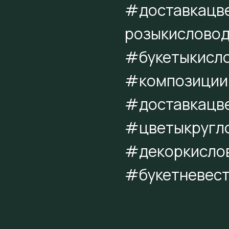
#доставкацв
розыкисловод
#букетыкисл
#композиции
#доставкацве
#цветыкругл
#декоркисло
#букетневес