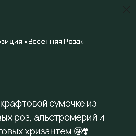
зиция «Весенняя Роза»
 крафтовой сумочке из
ых роз, альстромерий и
овых хризантем 🤩❣️