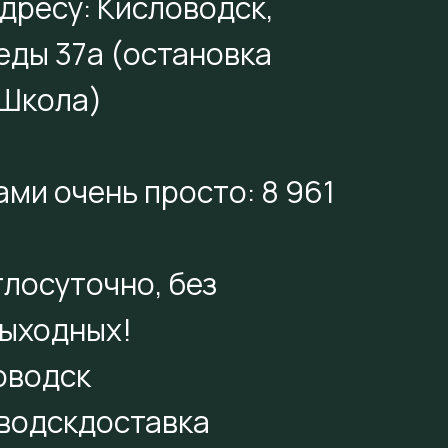
дресу: Кисловодск,
еды 37а (остановка
 Школа)
ами очень просто: 8 961
лосуточно, без
выходных!
оводск
водскдоставка