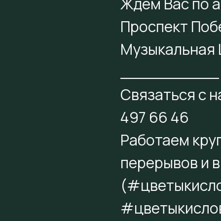
Ждем Вас по а
Проспект Поб
Музыкальная
__________
Связаться с н
497 66 46
Работаем круг
перерывов и 
(#цветыкисл
#цветыкисло