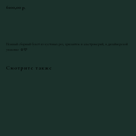
6100,00
р.
Добавить в корзину
Нежный сборный букет из кустовых роз, хризантем и альстромерий, в дизайнерской
упаковке ☺️🩷
Смотрите также