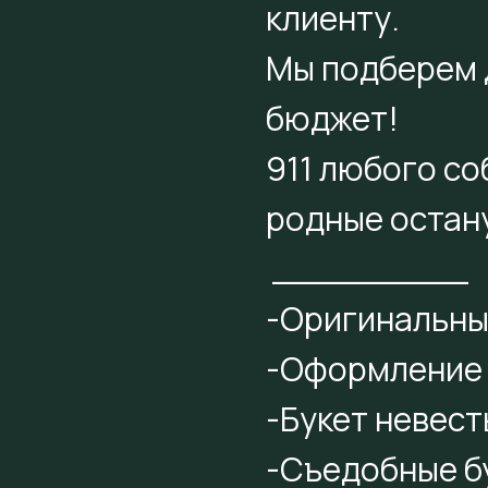
клиенту.
Мы подберем 
бюджет!
911 любого с
родные остану
_________
-Оригинальны
-Оформление 
-Букет невест
-Съедобные б