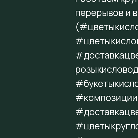
перерывов и 
(#цветыкисл
#цветыкисло
#доставкацв
розыкисловод
#букетыкисл
#композиции
#доставкацве
#цветыкругл