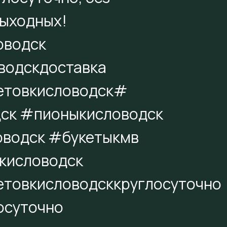
выходных!
оводск
водскдоставка
етовкисловодск#
ск #пионыкисловодск
оводск #букетыкмв
кисловодск
товкисловодсккруглосуточно
осуточно