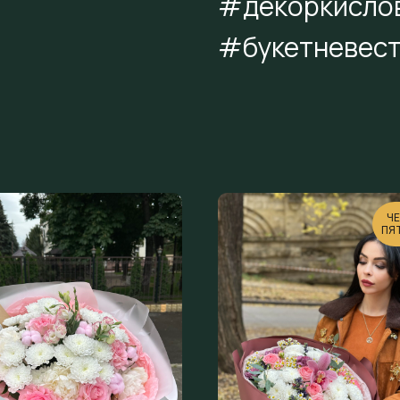
#декоркисло
#букетневес
ЧЕ
ПЯ