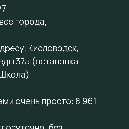
/7
 все города;
дресу: Кисловодск,
еды 37а (остановка
 Школа)
ами очень просто: 8 961
лосуточно, без