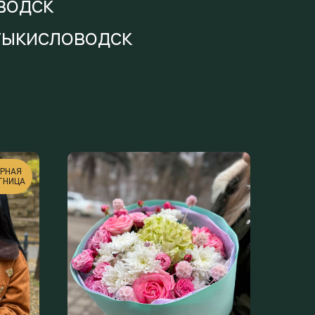
водск
тыкисловодск
РНАЯ
ТНИЦА