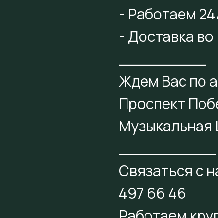
- Работаем 24
- Доставка во
_________
Ждем Вас по а
Проспект Поб
Музыкальная
__________
Связаться с н
497 66 46
Работаем круг